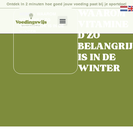
Ontdek in 2 minuten hoe goed jouw voeding past bij je sportdoel
WAAROM
HOME
»
WAAROM
VITAMINE D ZO
VITAMINE
BELANGRIJK IS IN DE
WINTER
D ZO
BELANGRI
IS IN DE
WINTER