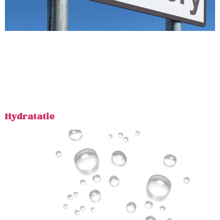
Je training stopt. Je herstel begint Wat je na het
sporten eet, speelt een grotere rol in je vooruitgang dan
de meeste mensen denken. Je lichaam werkt hard voor
je, dus zorg dat je iets teruggeeft. Na de training heeft
je voeding vier taken, ook wel de vier R’s genoemd:
Herstellen met eiwitten: het opbouwen […]
Hydratatie