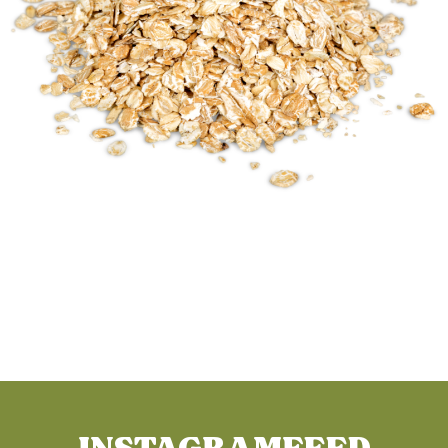
Koolhydraten worden maar al te vaak gezien als de
grote boosdoener. Maar is dat terecht? Koolhydraten
hebben een slechte reputatie, maar als sportdiëtisten
zijn wij hier om dat recht te zetten. Koolhydraten
schrappen om gewicht te verliezen is één van de meest
voorkomende voedingsfouten die we zien. Dit is
waarom. Koolhydraten zijn de primaire brandstof […]