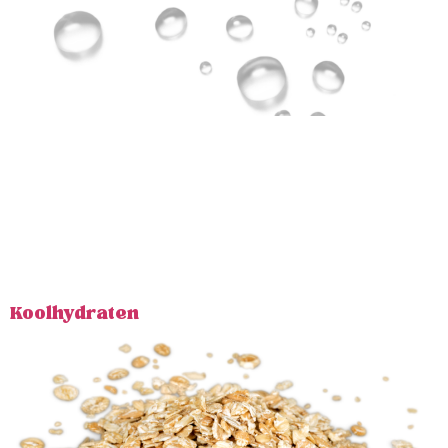
Moe, prikkelbaar, geen focus? Voordat je het op de
maandag gooit: wanneer heb je voor het laatst water
gedronken? Water doet veel meer dan je dorst lessen.
Het neemt voedingsstoffen op en transporteert ze door
je lichaam, regelt je lichaamstemperatuur en voert
afvalstoffen af naar de organen die ze opruimen. Als je
uitgedroogd bent, lopen […]
Koolhydraten